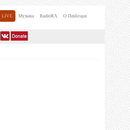
LIVE
Музыка
RadioRA
О Пαιδευμα