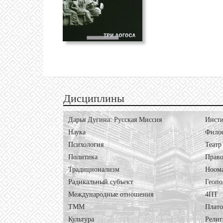
Дисциплины
Дарья Дугина: Русская Миссия
Инсти
Наука
Фило
Психология
Театр
Политика
Право
Традиционализм
Ноом
Радикальный субъект
Геопо
Международные отношения
4ПТ
ТММ
Плат
Культура
Религ