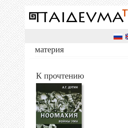
Перейти
к
основному
содержанию
материя
К прочтению