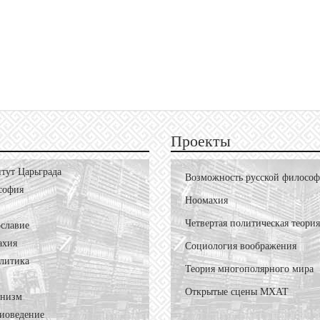
Проекты
тут Царьграда
Возможность русской филосо
софия
Ноомахия
Четвертая политическая теория
славие
ахия
Социология воображения
литика
Теория многополярного мира
Открытые сцены МХАТ
онизм
иоведение