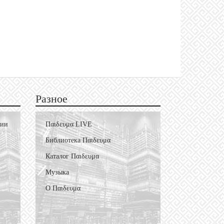
Разное
фии
Пαιδευμα LIVE
Библиотека Пαιδευμα
Каталог Пαιδευμα
Музыка
О Пαιδευμα