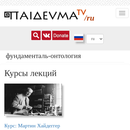
Перейти
Togg
к
/ru
navi
основному
содержанию
фундаменталь-онтология
Курсы лекций
Курс: Мартин Хайдеггер