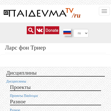
Перейти
Togg
к
/ru
navi
основному
содержанию
Ларс фон Триер
Дисциплины
Дисциплины
Проекты
Проекты Пαιδευμα
Разное
Разное