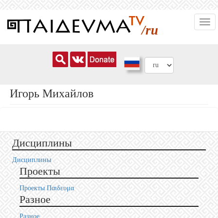
Перейти
Togg
к
/ru
navi
основному
содержанию
Игорь Михайлов
Дисциплины
Дисциплины
Проекты
Проекты Пαιδευμα
Разное
Разное