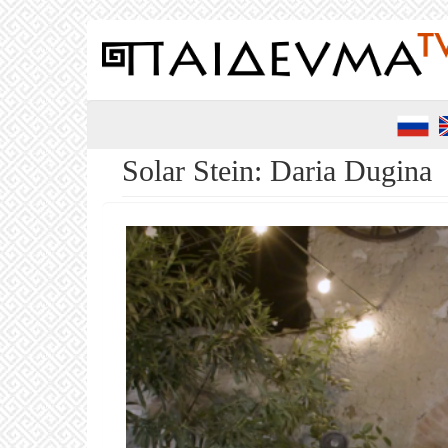
Salta
al
contenuto
principale
Solar Stein: Daria Dugina