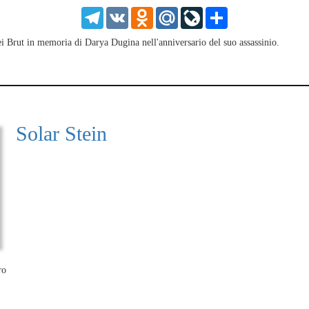
HD
1.25
Telegram
VK
Odnoklassniki
Mail.Ru
LiveJournal
Share
normal
0.5
dei Brut in memoria di Darya Dugina nell'anniversario del suo assassinio.
0.25
Solar Stein
ro