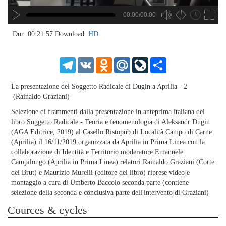
00:00/00:00
hd4320
hd2880
hd2160
hd1440
highres
hd1080
hd720
large
medium
small
tiny
no source
no source
no source
no source
no source
no source
no source
no source
no source
no source
no source
no source
no source
no source
no source
no source
no source
no source
no source
no source
2
Dur: 00:21:57
Download:
HD
1.5
1.25
Telegram
VK
Odnoklassniki
Mail.Ru
LiveJournal
Share
normal
0.5
La presentazione del Soggetto Radicale di Dugin a Aprilia - 2
0.25
(Rainaldo Graziani)
Selezione di frammenti dalla presentazione in anteprima italiana del
libro Soggetto Radicale - Teoria e fenomenologia di Aleksandr Dugin
(AGA Editrice, 2019) al Casello Ristopub di Località Campo di Carne
(Aprilia) il 16/11/2019 organizzata da Aprilia in Prima Linea con la
collaborazione di Identità e Territorio moderatore Emanuele
Campilongo (Aprilia in Prima Linea) relatori Rainaldo Graziani (Corte
dei Brut) e Maurizio Murelli (editore del libro) riprese video e
montaggio a cura di Umberto Baccolo seconda parte (contiene
selezione della seconda e conclusiva parte dell'intervento di Graziani)
Cources & cycles