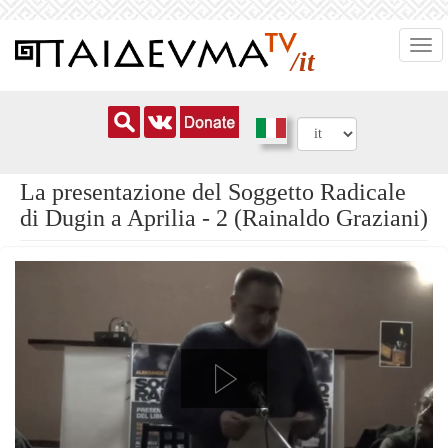
Salta
Togg
al
/it
navi
contenuto
principale
La presentazione del Soggetto Radicale
di Dugin a Aprilia - 2 (Rainaldo Graziani)