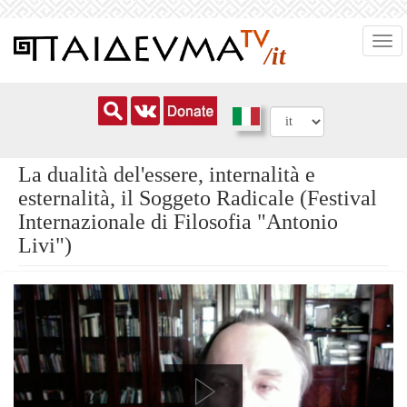
Salta
Togg
al
/it
navi
contenuto
principale
La dualità del'essere, internalità e
esternalità, il Soggeto Radicale (Festival
Internazionale di Filosofia "Antonio
Livi")