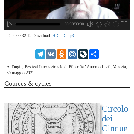
00:00/00:00
no source
no source
no source
no source
no source
no source
no source
no source
no source
no source
no source
no source
no source
no source
no source
no source
no source
no source
no source
no source
MP3
2
Dur: 00:32:12
Download:
HD
LD
mp3
SD
1.5
HD
1.25
Telegram
VK
Odnoklassniki
Mail.Ru
LiveJournal
Share
normal
0.5
A. Dugin, Festival Internazionale di Filosofia "Antonio Livi", Venezia,
0.25
30 maggio 2021
Cources & cycles
Circolo
dei
Cinque