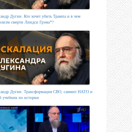
андр Дугин. Кто хочет убить Трампа и в чем
олизм смерти Линдси Грэма*?
сандр Дугин. Трансформация СВО, саммит НАТО и
й учебник по истории