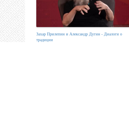
Захар Прилепин и Александр Дугин - Диалоги о
традиции
Александр Дугин. Философия будущего, глобальная
трансформация стран и новые политические элиты