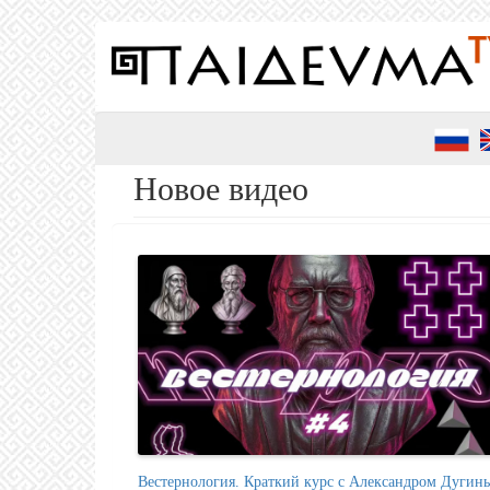
Перейти
к
основному
содержанию
Новое видео
Вестернология. Краткий курс с Александром Дугины