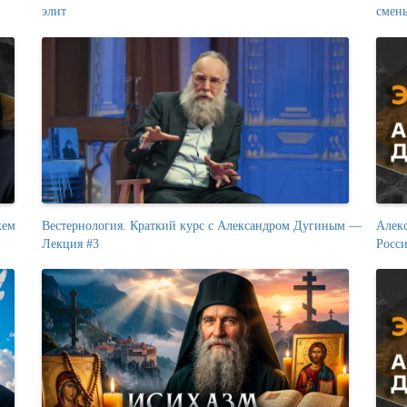
элит
смен
кем
Вестернология. Краткий курс с Александром Дугиным —
Алекс
Лекция #3
Росси