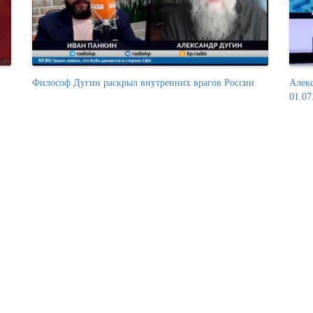
Философ Дугин раскрыл внутренних врагов России
Алек
01.07
Выступление Александра Дугина на Международной
В Мо
научной конференции «Философия будущего: идеи и...
смысл