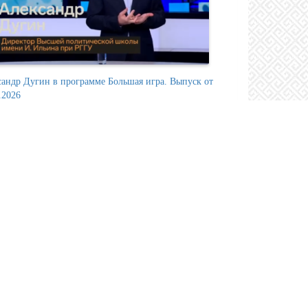
сандр Дугин в программе Большая игра. Выпуск от
.2026
скву на конференцию "Философия будущего: идеи и
ы" съехались 1300 участников из...