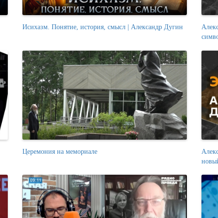
Исихазм. Понятие, история, смысл | Александр Дугин
Алекс
симв
Церемония на мемориале
Алек
новы