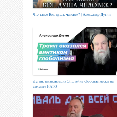
Что такое Бог, душа, человек? | Александр Дугин
Дугин: цивилизация Эпштейна сбросила маски на
саммите НАТО