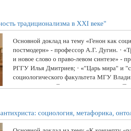
«Эволюция старообрядческой интеллектуал
РНУ Р.А. Майоров; · «Экклесиологически
ность традиционализма в XXI веке"
старообрядчества (единоверия)» - зам. ру
консервативных исследований М.А. Тюрен
Основной доклад на тему «Генон как соц
старообрячества» - эксперт Центра консе
постмодерн» - профессор А.Г. Дугин. · 
Мошкин;
и новое слово о право-левом синтезе» - 
РГГУ Илья Дмитриев; · «"Царь мира" и "с
социологического факультета МГУ Влади
универсализма Генона» - председатель Тю
клуба, аспирант ТюмГНГУ Семен Жаринов
опыт фундаментальной критики» - экспер
 антихриста: социология, метафорика, онто
исследований Евгений Кауганов. ·
Основной доклад на тему «К концепту «р