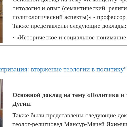
онтология и опыт (семантический, религ
политологический аспекты)» - профессор
Также представлены следующие доклады:
· «
Историческое и социальное понимание 
первых противников никонианства до наш
научный сотрудник ИВИ РАН А.В. Мурав
· «О старообрядческой книге "Об антихрис
ляризация: вторжение теологии в политику"
библиограф А.В. Знатнов.
Основной доклад на тему «Политика и т
Дугин.
Также были представлены следующие док
теолог-религиовед Мансур-Мачей Яхимчи