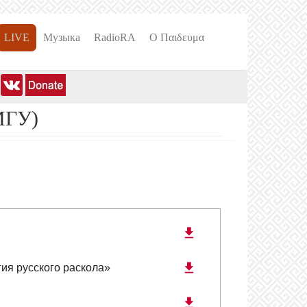
LIVE
Музыка
RadioRA
О Пαιδευμα
МГУ)
ия русского раскола»