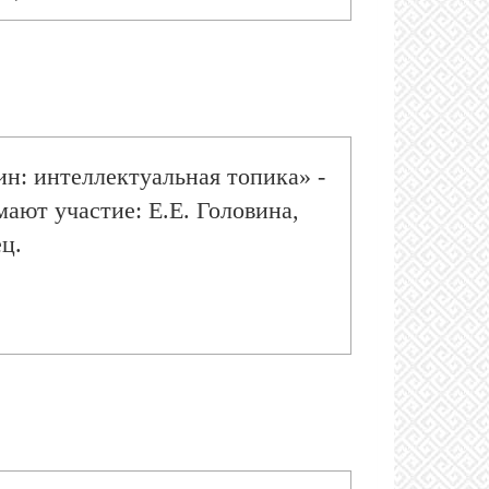
 в радикальном сионизме» -
ий научный сотрудник ИВИ РАН
н: интеллектуальная топика» -
ают участие: Е.Е. Головина,
ц.