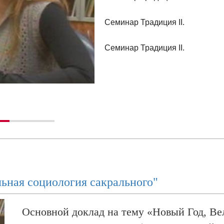
Семинар Традиция II.
Cеминар Традиция II.
Семинар Традиция II.
Александр Дугин о четырех тип
Александр Дугин: Консерватизм 
Мордехай Шрике: еврейское об
традиции
ьная социология сакрального"
Against Post-Modern World: Секц
метафизики и Радикального Суб
Основной доклад на тему «Новый Год, В
Against Post-Modern World: Секц