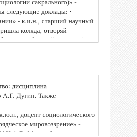
оциологии сакрального)» -
ны следующие доклады: ·
ия V.
нии» - к.и.н., старший научный
ришла коляда, отворяй
обряды в сибирской деревне (по
Красноярский край)» - аспирант
а РГГУ Н.Н. Вохман
тво: дисциплина
 А.Г. Дугин. Также
к.ю.н., доцент социологического
рядческое мировоззрение» -
РАН А.В. Муравьёв; ·