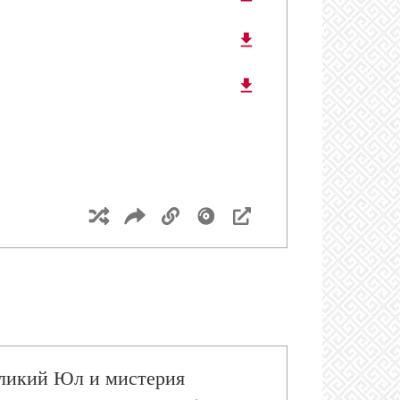
ах консерватизма
как проект и как эпистема
щество - современность и
ия III. «Горизонты новой
ъекта». Александр Дугин
еликий Юл и мистерия
ия VII. Метафизика хаоса.