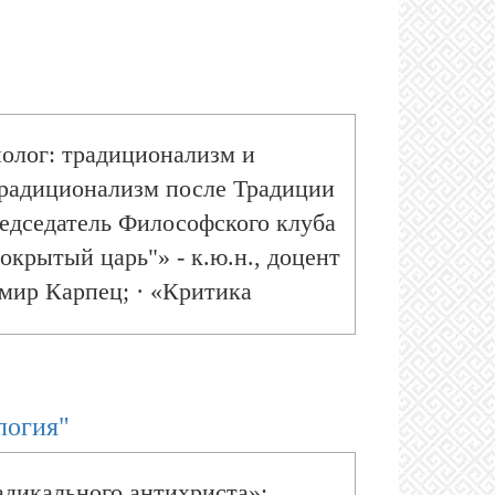
ьной мысли» - к.и.н., доцент
е перспективы православного
ководителя Центра
ков; · «Радикальные течения
иолог: традиционализм и
рвативных исследований М.С.
«Традиционализм после Традиции
председатель Философского клуба
окрытый царь"» - к.ю.н., доцент
мир Карпец; · «Критика
менского консервативного
. · «Джемаль против Генона:
т Центра консервативных
логия"
адикального антихриста»: