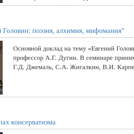
«Иудейское мессианство и его выражение
политолог Авигдор Эскин
й Головин: поэзия, алхимия, мифомания"
«Старообрядчество и политика» - старш
А.В. Муравьёв
Основной доклад на тему «Евгений Голови
профессор А.Г. Дугин. В семинаре приним
Г.Д. Джемаль, С.А. Жигалкин, В.И. Карпе
пах консерватизма