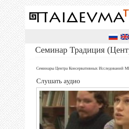
Перейти
к
основному
содержанию
Семинар Традиция (Цен
Семинары Центра Консервативных Исследований М
Слушать аудио