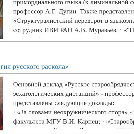
примордиального языка (к лиминальной с
Александр Дугин
профессор А.Г. Дугин. Также представле
Against Post-Modern World: Секц
«Структуралистский переворот в языкозна
сотрудник ИВИ РАН А.В. Муравьёв; · «"П
ворота...": новогодние и рождественские 
материалам экспедиций начала XXI века. 
Центра типологии и семиотики фольклор
гия русского раскола»
Основной доклад «Русское старообрядчес
эсхатологических дистанций» - профессор
представлены следующие доклады:
· «За словами неокружнического спора» - 
факультета МГУ В.И. Карпец; · «Старооб
к.и.н., старший научный сотрудник ИВИ 