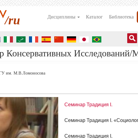
/ru
Дисциплины
Каталог
Библиотека
тр Консервативных Исследований/
ГУ им. М.В.Ломоносова
Семинар Традиция I.
Cеминар Традиция I. «Социолог
Cеминар Традиция I.