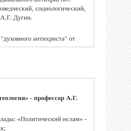
иоведческий, социологический,
 А.Г. Дугин.
"духовного антихриста" от
его времени
» - к.и.н., старший
ьёв;
те" и её авторе» - историк,
еология» - профессор А.Г.
лады: «Политический ислам» -
к;