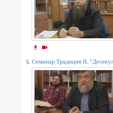
Cеминар Традиция II. "Десеку