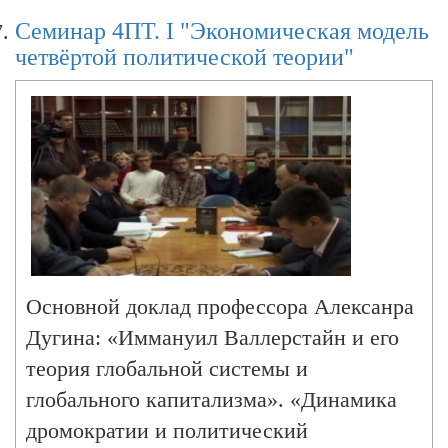
кафедры социологии международных
Семинар 4ПТ. I "Экономическая модель
отношений социологического факультета
четвёртой политической теории"
МГУ А.Л. Бовдунов; · «Хайдеггер и
политическая антропология: Dasein как
субъект четвертой политической теории»
- главный редактор портала
«Геополитика.ру», ведущий эксперт
Центра геополитических экспертиз Л.В.
Савин. ·
Основной доклад профессора Алексанра
Дугина: «Иммануил Валлерстайн и его
теория глобальной системы и
глобального капитализма». «Динамика
дромократии и политический