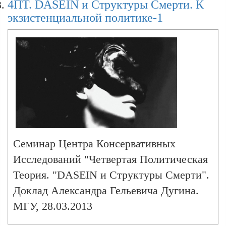
4ПТ. DASEIN и Структуры Смерти. К
В.Э. Багдасарян; "Французские
экзистенциальной политике-1
нонконформисты 1930-х" - к.п.н. А.А.
Кузнецов; "Четвертая политическая
практика Жоржа Батая" - философ Н.
Сперанская
Семинар Центра Консервативных
Исследований "Четвертая Политическая
Теория. "DASEIN и Структуры Смерти".
Доклад Александра Гельевича Дугина.
МГУ, 28.03.2013