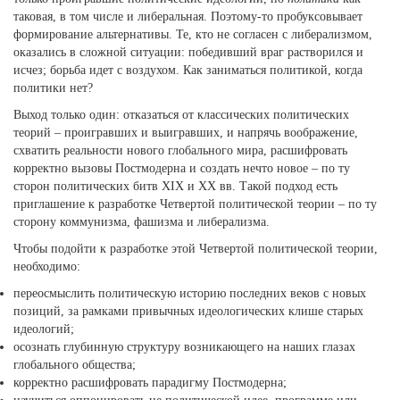
таковая, в том числе и либеральная. Поэтому-то пробуксовывает
формирование альтернативы. Те, кто не согласен с либерализмом,
оказались в сложной ситуации: победивший враг растворился и
исчез; борьба идет с воздухом. Как заниматься политикой, когда
политики нет?
Выход только один: отказаться от классических политических
теорий – проигравших и выигравших, и напрячь воображение,
схватить реальности нового глобального мира, расшифровать
корректно вызовы Постмодерна и создать нечто новое – по ту
сторон политических битв XIX и XX вв. Такой подход есть
приглашение к разработке Четвертой политической теории – по ту
сторону коммунизма, фашизма и либерализма.
Чтобы подойти к разработке этой Четвертой политической теории,
необходимо:
переосмыслить политическую историю последних веков с новых
позиций, за рамками привычных идеологических клише старых
идеологий;
осознать глубинную структуру возникающего на наших глазах
глобального общества;
корректно расшифровать парадигму Постмодерна;