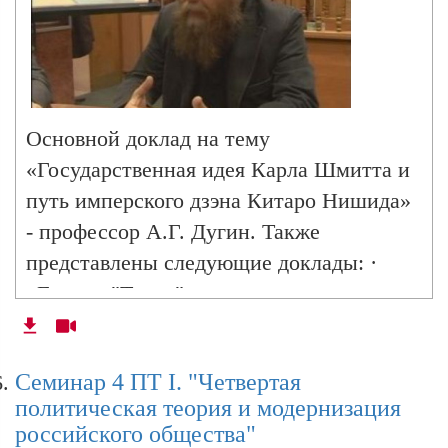
Андрей Коваленко.
Основной доклад на тему
«Государственная идея Карла Шмитта и
путь имперского дзэна Китаро Нишида»
- профессор А.Г. Дугин. Также
представлены следующие доклады: ·
«Группа "Телос" и шмиттеанство в
США: идеи Шмитта как орудие
социальной критики» - аспирант
Cеминар 4 ПТ I. "Четвертая
кафедры социологии международных
политическая теория и модернизация
отношений социологического факультета
российского общества"