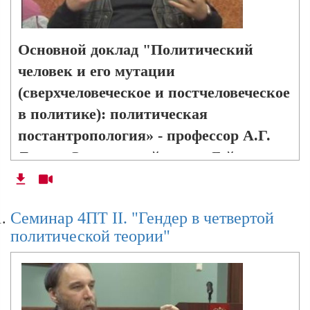
Основной доклад "Политический
человек и его мутации
(сверхчеловеческое и постчеловеческое
в политике): политическая
постантропология» - профессор А.Г.
Дугин
. Специальный гость - Гейдар
Джемаль. Также представлены доклады:
Александр Бовдунов ("Сверхчеловек в
Семинар 4ПТ II. "Гендер в четвертой
американской политической традиции"),
политической теории"
Леонид Савин ("Биополитика и
электронная демократия"), Артур Дугин
("Рождение идеи из духа политики") и
Вардан Багдасарян.