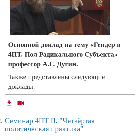
Основной доклад на тему «Гендер в
4ПТ. Пол Радикального Субъекта» -
профессор А.Г. Дугин.
Также представлены следующие
доклады:
· «Абсолютный мужчина» - председатель
Философского клуба РГГУ И.Б.
Дмитриев;
Семинар 4ПТ II. "Четвёртая
политическая практика"
· «Потенциал феминистской философии