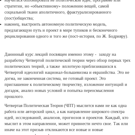
научиться оппонировать не политической идее, программе или
стратегии, но «объективному» положению вещей, самой
социальной ткани аполитичного, фрактурализированного
(пост)общества;
наконец, выстроить автономную политическую модель,
предлагающую путь и проект в мире тупиков и бесконечного
рециклирования одного и того же (пост-история, по Ж. Бодрияру).
Данннный курс лекций посвящен именно этому - заходу на
разработку Четвертой политической теории через обзор первых трех
политических теорий, а также вплотную приблизившихся к
Четвертой идеологий национал-большевизма и евразийства. Это не
догма, не законченная система, не готовый проект. Это
приглашение к политическому творчеству, изложение интуиций и
догадок, анализ новых условий и попытка переосмысления
прошлого.
Четвертая Политическая Теория (ЧПТ) мыслится нами не как одна
работа или авторский цикл, а как направление широкого спектра
идей, исследований, анализов, прогнозов и проектов. Каждый, кто
мыслит в этом направлении, может привнести нечто свое. Так или
иначе на этот призыв откликаются все новые и новые