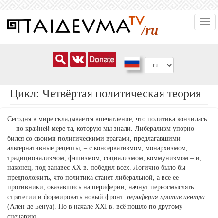
Перейти
Togg
к
/ru
navi
основному
содержанию
Цикл: Четвёртая политическая теория
Сегодня в мире складывается впечатление, что политика кончилась
— по крайней мере та, которую мы знали. Либерализм упорно
бился со своими политическими врагами, предлагавшими
альтернативные рецепты, – с консерватизмом, монархизмом,
традиционализмом, фашизмом, социализмом, коммунизмом – и,
наконец, под занавес ХХ в. победил всех. Логично было бы
предположить, что политика станет либеральной, а все ее
противники, оказавшись на периферии, начнут переосмыслять
стратегии и формировать новый фронт:
периферия против центра
(Ален де Бенуа). Но в начале XXI в. всё пошло по другому
сценарию.