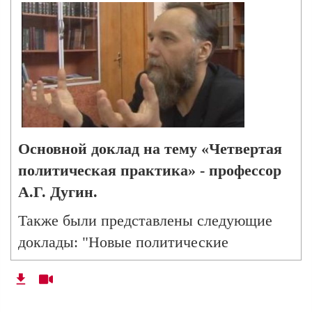
в условиях Постмодерна» - аспирант
кафедры социологии международных
отношений А. Коваленко;
Основной доклад на тему «Четвертая
политическая практика» - профессор
А.Г. Дугин.
Также были представлены следующие
доклады: "Новые политические
технологии латентного управления
миром и борьбы с российской
государственностью" - д.и.н., профессор