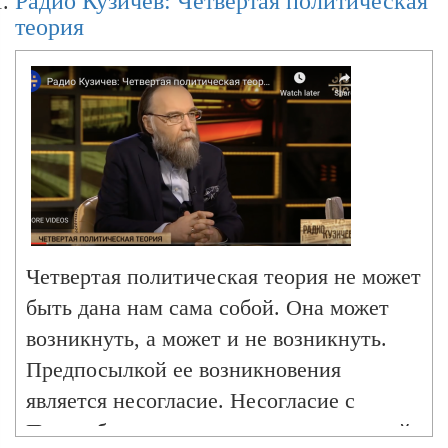
Радио Кузичев: Четвертая политическая
теория
Семинар 4ПТ. I
Семинар 4ПT I.
Семинар 4ПТ. II
Четвертая политическая теория не может
Cеминар 4ПТ II.
быть дана нам сама собой. Она может
возникнуть, а может и не возникнуть.
Предпосылкой ее возникновения
Семинар 4ПТ II.
является несогласие. Несогласие с
Постлиберализмом как с универсальной