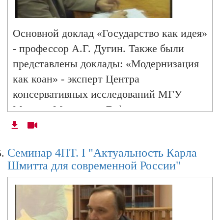
перспективе приведет к полной замене
реальности виртуальностью.
Консерватизм и 4-я политическая теория
Основной доклад «Государство как идея»
- профессор А.Г. Дугин. Также были
представлены доклады: «Модернизация
О Конституции, коронавирусе, Платоне,
как коан» - эксперт Центра
Пирсе и Гуссерле. В программе
Философский камень (Тамбов!)
консервативных исследований МГУ
Михаил Мошкин. «Дефицит
рациональности российской власти» -
директор Центра геополитических
Cеминар 4ПТ. I "Актуальность Карла
экспертиз Валерий Коровин. «Новые
Шмитта для современной России"
формы политической рациональности на
Западе» - аспирант кафедры социологии
международных отношений
социологического факультета МГУ