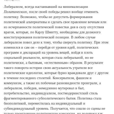
Либерализм, всегда настаивавший на минимализации
Политического
, после своей победы решил вообще отменить
политику. Возможно, чтобы не допустить формирования
политической альтернативы и сделать свое правление вечным или
из исчерпанности политической повестки дня в силу отсутствия
врагов, которые, по Карлу Шмитту, необходимы для должного
конституирования политической позиции. В любом случае
либерализм повел дело к тому, чтобы свернуть политику. При этом
изменился и сам он – перейдя от уровня идей, политических
программ и деклараций на уровень вещей, войдя в плоть
социальной реальности, которая стала либеральной, но не
политически, а бытовым, «естественным» образом. В результате
такого поворота истории свою актуальность утратили все
политические идеологии, которые бурно враждовали друг с другом
в течение последних столетий. Консерватизм, фашизм и
коммунизм, а также их побочные разновидности проиграли, а
либерализм, победив, немедленно мутировал в быт,
потребительство, индивидуализм, постмодернистский стиль
фрагментированного субполитического бытия. Политика стала
биополитикой, переместилась на индивидуальный и
субиндивидулаьный уровень. Получается, что сошли со сцены не
только проигравшие политические идеологии, но
политика
как