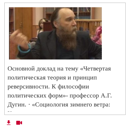
МГУ Александр Бовдунов; · «Карл
Шмитт и Владислав Сурков: мерцание
Политического» - эксперт Центра
консервативных исследований Алексей
Сидоренко; · «Генезис и правовое
обоснование государства в работах
Карла Шмитта» - аспирант кафедры
социологии международных отношений
Основной доклад на тему «Четвертая
социологического факультета МГУ
политическая теория и принцип
Андрей Коваленко.
реверсивности. К философии
политических форм»- профессор А.Г.
Дугин. · «Социология зимнего ветра:
Коллеж социологии и четвертая
политическая теория» - аспирант