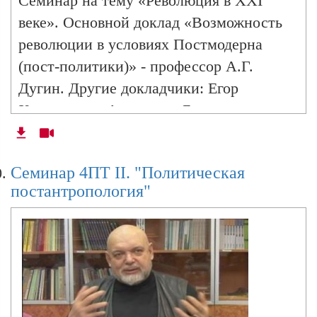
Cеминар на тему «Революция в XXI
веке». Основной доклад «Возможность
революции в условиях Постмодерна
(пост-политики)» - профессор А.Г.
Дугин. Другие докладчики: Егор
Холмогоров, Александр Бовдунов,
Леонид Савин, Вардан Багдасарян,
Андрей Коваленко
Cеминар 4ПТ II. "Политическая
постантропология"