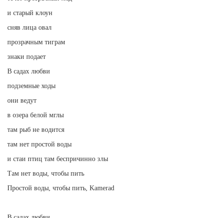
и старый клоун
сняв лица овал
прозрачным тиграм
знаки подает
В садах любви
подземные ходы
они ведут
в озера белой мглы
там рыб не водится
там нет простой воды
и стаи птиц там беспричинно злы
Там нет воды, чтобы пить
Простой воды, чтобы пить, Kamerad
В садах любви