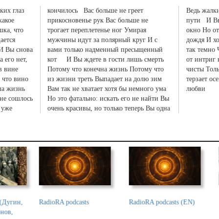
еких глаз
кончилось Вас больше не греет
Ведь жалкий мальчишка упал на Вашем
какое
ше не
те за
любви
Голос Ноомахии
Евгений Головин. Беседы о
Прог
поэзии
Дугин