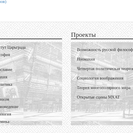
Проекты
тут Царьграда
Возможность русской филосо
софия
Ноомахия
Четвертая политическая теория
славие
ахия
Социология воображения
литика
Теория многополярного мира
Открытые сцены МХАТ
онизм
иоведение
ология
омика