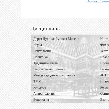
, Симонов)
Дисциплины
Дарья Дугина: Русская Миссия
Инсти
Наука
Фило
Психология
Театр
Политика
Право
Традиционализм
Ноом
Радикальный субъект
Геопо
Международные отношения
4ПТ
ТММ
Плат
Культура
Религ
Антропология
Соци
Этнология
Экон