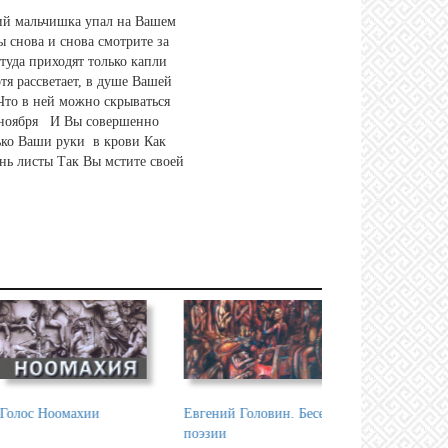
рамма Александра
Черная Вода
Betelgeuse (In Fall W
а "Русская вещь"...
Believe - English)