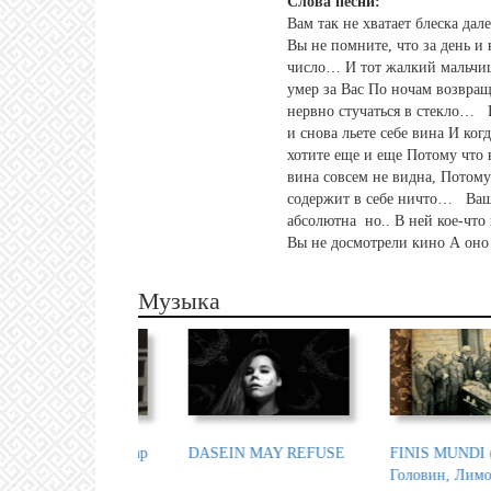
Слова песни:
Вам так не хватает блеска дал
Вы не помните, что за день и 
прикосновенье рук Вас боль
пути И Вы снова и снова смотри
число… И тот жалкий мальчишка, что
трогает переплетенье ног Умирая
окно Но оттуда приходят только капли
умер за Вас По ночам возвращается
мужчины идут за полярный круг И с
дождя И хотя рассветает, в душе Вашей
нервно стучаться в стекло… И Вы снова
вами только надменный пресыщенный
так темно Что в ней можно скрываться
и снова льете себе вина И когда его нет,
кот И Вы ждете в гости лишь смерть
от интриг ноября И Вы совершенно
хотите еще и еще Потому что в вине
Потому что конечна жизнь Потому что
чисты Только Ваши руки в крови Как
вина совсем не видна, Потому что вино
из жизни треть Выпадает на долю зим
терзает осень листы Так Вы мстите своей
содержит в себе ничто… Ваша жизнь
Вам так не хватает хотя бы немного ума
абсолютна но.. В ней кое-что не сошлось
Но это фатально: искать его не найти Вы
Вы не досмотрели кино А оно уже
очень красивы, но только теперь Вы одна
Музыка
MUNDI (Дугин,
RadioRA podcasts
RadioRA podcasts (EN)
н, Лимонов,