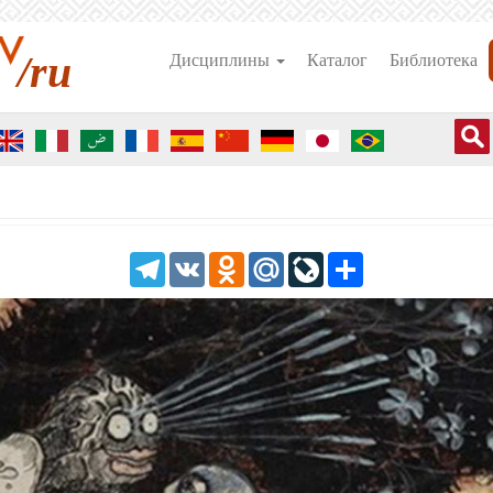
/ru
Дисциплины
Каталог
Библиотека
Telegram
VK
Odnoklassniki
Mail.Ru
LiveJournal
Share