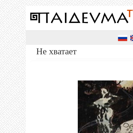
Перейти
к
основному
содержанию
Не хватает