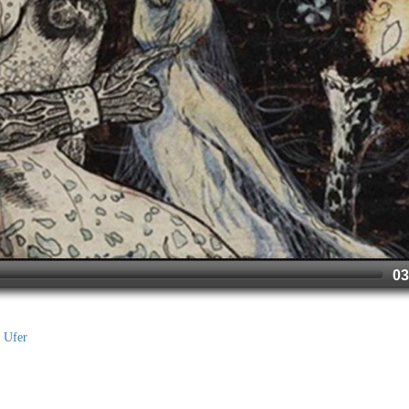
03
t Ufer