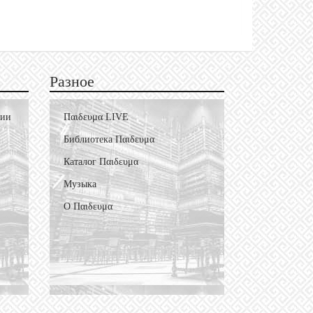
Разное
фии
Пαιδευμα LIVE
Библиотека Пαιδευμα
Каталог Пαιδευμα
Музыка
О Пαιδευμα