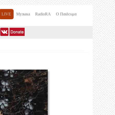
LIVE
Музыка
RadioRA
О Пαιδευμα