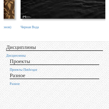
Черная Вода
Be
Дисциплины
Дисциплины
Проекты
Проекты Пαιδευμα
Разное
Разное