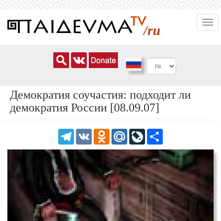
Перейти
Togg
к
/ru
navi
основному
содержанию
Демократия соучастия: подходит ли
демократия России [08.09.07]
Telegram
VK
Odnoklassniki
Mail.Ru
LiveJournal
Share