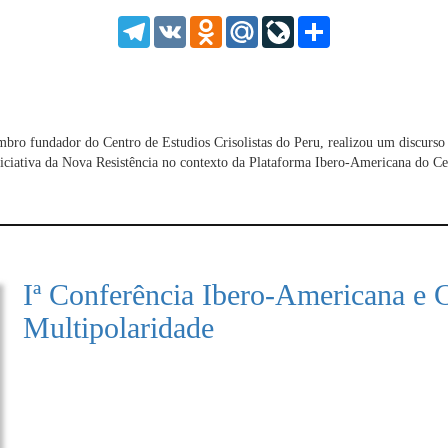
HD
1.25
Telegram
VK
Odnoklassniki
Mail.Ru
LiveJournal
Share
normal
0.5
0.25
 membro fundador do Centro de Estudios Crisolistas do Peru, realizou um discur
iciativa da Nova Resistência no contexto da Plataforma Ibero-Americana do Cen
Iª Conferência Ibero-Americana e 
Multipolaridade