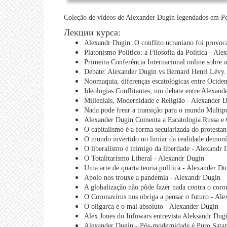
Coleção de vídeos de Alexander Dugin legendados em Po
Лекции курса:
Alexandr Dugin: O conflito ucraniano foi provoca
Platonismo Político: a Filosofia da Política - Al
Primeira Conferência Internacional online sobre 
Debate: Alexander Dugin vs Bernard Henri Lévy. 
Noomaquia, diferenças escatológicas entre Ociden
Ideologias Conflitantes, um debate entre Alexan
Millenials, Modernidade e Religião - Alexander 
Nada pode frear a transição para o mundo Multip
Alexander Dugin Comenta a Escatologia Russa e
O capitalismo é a forma secularizada do protesta
O mundo invertido no limiar da realidade demon
O liberalismo é inimigo da liberdade - Alexandr 
O Totalitarismo Liberal - Alexandr Dugin
Uma arte de quarta teoria política - Alexander Du
Apolo nos trouxe a pandemia - Alexandr Dugin
A globalização não pôde fazer nada contra o coro
O Coronavírus nos obriga a pensar o futuro - Al
O oligarca é o mal absoluto - Alexander Dugin
Alex Jones do Infowars entrevista Aleksandr Dug
Alexander Dugin - Pós-modernidade é Puro Sata