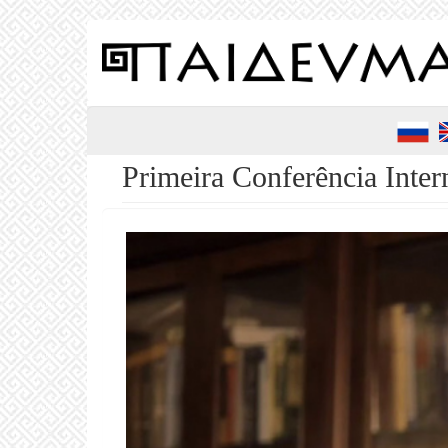
Pular
para
o
conteúdo
principal
Primeira Conferência Inter