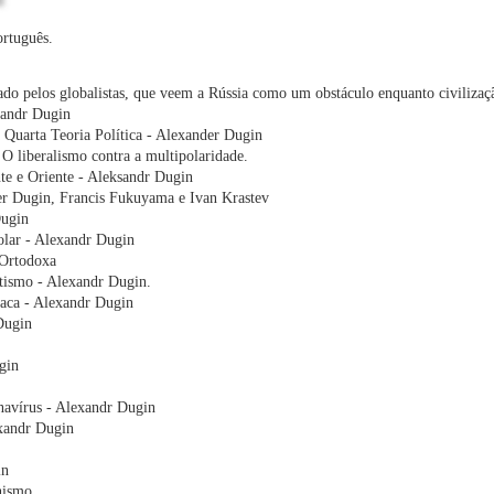
rtuguês.
do pelos globalistas, que veem a Rússia como um obstáculo enquanto civilizaç
exandr Dugin
a Quarta Teoria Política - Alexander Dugin
O liberalismo contra a multipolaridade.
te e Oriente - Aleksandr Dugin
der Dugin, Francis Fukuyama e Ivan Krastev
Dugin
olar - Alexandr Dugin
 Ortodoxa
ntismo - Alexandr Dugin.
íaca - Alexandr Dugin
Dugin
gin
navírus - Alexandr Dugin
exandr Dugin
in
nismo