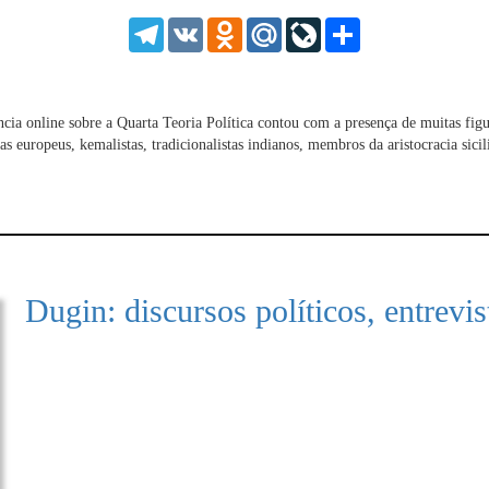
HD
1.25
Telegram
VK
Odnoklassniki
Mail.Ru
LiveJournal
Share
normal
0.5
0.25
cia online sobre a Quarta Teoria Política contou com a presença de muitas figu
as europeus, kemalistas, tradicionalistas indianos, membros da aristocracia sicili
Dugin: discursos políticos, entrevi