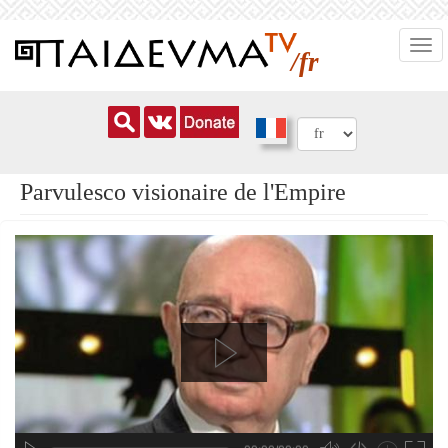
Aller
Togg
au
/fr
navi
contenu
principal
Parvulesco visionaire de l'Empire