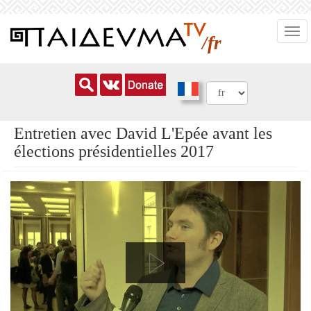
Aller
Togg
au
/fr
navi
contenu
principal
Entretien avec David L'Epée avant les
élections présidentielles 2017