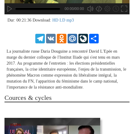
00:00/00:00
no source
no source
no source
no source
no source
no source
no source
no source
no source
no source
no source
no source
no source
no source
no source
no source
no source
no source
no source
no source
MP3
2
Dur: 00:21:36
Download:
HD
LD
mp3
SD
1.5
HD
1.25
Telegram
VK
Odnoklassniki
Mail.Ru
LiveJournal
Share
normal
0.5
La journaliste russe Daria Douguine a rencontré David L'Epée en
0.25
marge du dernier colloque de l'Institut Iliade qui s'est tenu en mars
2017. Au programme de l'entretien : les élections présidentielles
françaises, la crise identitaire européenne, l'enjeu de la transmission, le
phénomène Macron comme expression du libéralisme intégral, la
mutation du FN, l'apparition du féminisme dans le camp national,
l'importance de la résistance anti-mondialiste.
Cources & cycles