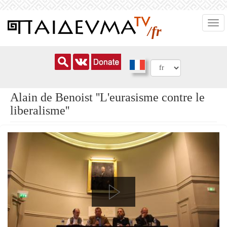
Aller
Togg
au
/fr
navi
contenu
principal
Alain de Benoist ''L'eurasisme contre le
liberalisme''