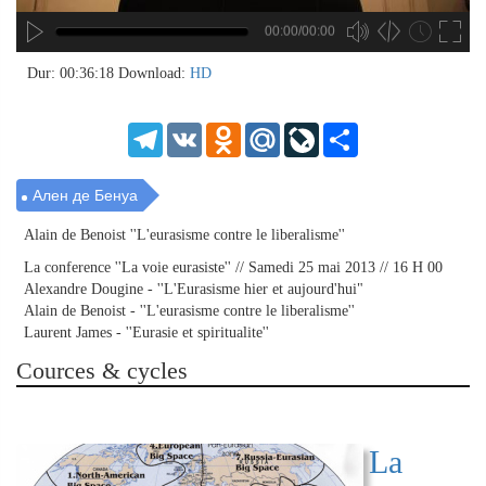
00:00/00:00
hd4320
hd2880
hd2160
hd1440
highres
hd1080
hd720
large
medium
small
tiny
no source
no source
no source
no source
no source
no source
no source
no source
no source
no source
no source
no source
no source
no source
no source
no source
no source
no source
no source
no source
2
Dur: 00:36:18
Download:
HD
1.5
1.25
Telegram
VK
Odnoklassniki
Mail.Ru
LiveJournal
Share
normal
0.5
0.25
Ален де Бенуа
Alain de Benoist ''L'eurasisme contre le liberalisme''
La conference ''La voie eurasiste'' // Samedi 25 mai 2013 // 16 H 00
Alexandre Dougine - ''L'Eurasisme hier et aujourd'hui"
Alain de Benoist - ''L'eurasisme contre le liberalisme''
Laurent James - ''Eurasie et spiritualite''
Cources & cycles
La