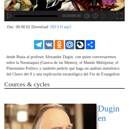
00:00/00:00
no source
no source
no source
no source
no source
no source
no source
no source
no source
no source
no source
no source
no source
no source
no source
no source
no source
no source
no source
no source
MP3
2
Dur: 00:00:02
Download:
HD
LD
mp3
SD
1.5
HD
1.25
Telegram
VK
Odnoklassniki
Mail.Ru
LiveJournal
Share
normal
0.5
desde Rusia al profesor Alexander Dugin, con quien conversaremos
0.25
sobre la Noomaquia (Guerra de las Mentes), el Mundo Multipolar, el
Platonismo Político y también pedirle que haga un análisis metafísico
del Chavo del 8 y una explicación escatológica del Fin de Evangelion.
Cources & cycles
Dugin
en