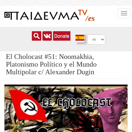
Pasar
Togg
al
/es
navi
contenido
principal
El Cholocast #51: Noomakhia,
Platonismo Político y el Mundo
Multipolar c/ Alexander Dugin