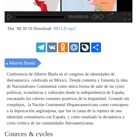
00:00/00:00
no source
no source
no source
no source
no source
no source
no source
no source
no source
no source
no source
no source
no source
no source
no source
no source
no source
no source
no source
no source
MP3
2
Dur: 00:39:10
Download:
HD
LD
mp3
SD
1.5
HD
1.25
Telegram
VK
Odnoklassniki
Mail.Ru
LiveJournal
Share
normal
0.5
0.25
Alberto Buela
Conferencia​ de Alberto Buela en el congreso de identidades de
iberoamerica celebrada en México. Donde comenta y fomenta la idea
de Nacionalismo Continental​ como única forma de salir de las crisis
políticas, económicas y culturales desde la independencia de España,
rescatando los valores comunes positivos de la hispanidad. Creando sin
complejos, la Nación Continental Hispanoamericana como contrapeso
a la deprecación anglosajona, que fue la causa de la ruptura de una
identidad comunitaria con España, y como resultado la decadencia y
crisis crónica de las comunidades iberoamericanas.
Cources & cycles