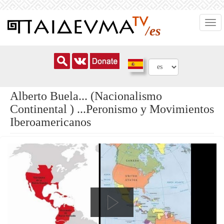
Pasar
Togg
al
/es
navi
contenido
principal
Alberto Buela... (Nacionalismo
Continental ) ...Peronismo y Movimientos
Iberoamericanos